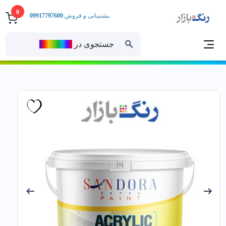
0
پشتیبانی و فروش:
09917797600
جستجوی در
رنــگ‌بازار
خانه
رنگ ساختمانی
بتونه
بتونه اكريليك همه كاره 603 ساندورا کوارت