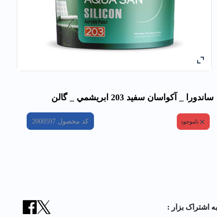
ساندورا _ آكواسان سفيد 203 ابريشمي _ گالن
کد محصول
2000597
ناموجود
ه اشتراک بزار :