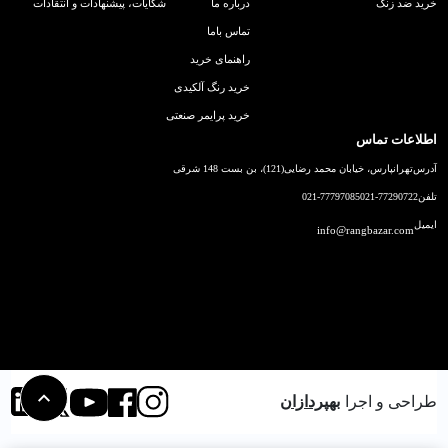
خرید ضد زنگ
درباره ما
شکایات، پیشنهادات و انتقادات
تماس باما
راهنمای خرید
خرید رنگ آلکیدی
خرید پرایمر صنعتی
اطلاعات تماس
آدرس
تهرانپارس، خیابان محمد رضایی(121)، بن بست 148 شرقی
تلفن
021-77290722
021-77797085
ایمیل
info@rangbazar.com
طراحی و اجرا
بهپردازان