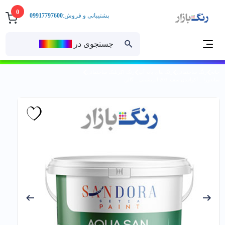
0
پشتیبانی و فروش:
09917797600
جستجوی در
رنــگ‌بازار
خانه
رنگ ساختمانی
رنگ های پایه آب
رنگ اکریلیک ساختمانی
ساندورا _ آكواسان سفيد 203 ابريشمي _ گالن