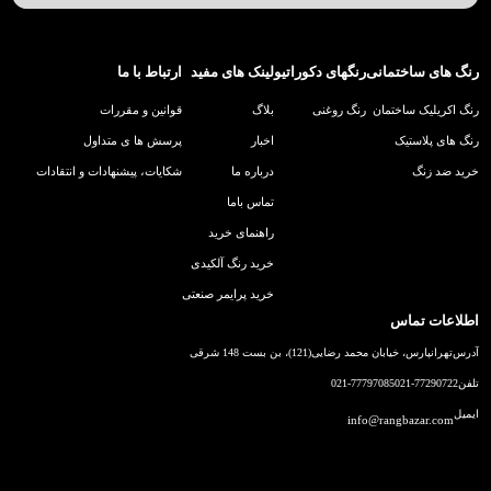
رنگ های ساختمانی
رنگهای دکوراتیو
لینک های مفید
ارتباط با ما
رنگ اکریلیک ساختمان
رنگ روغنی
بلاگ
قوانین و مقررات
رنگ های پلاستیک
اخبار
پرسش ها ی متداول
خرید ضد زنگ
درباره ما
شکایات، پیشنهادات و انتقادات
تماس باما
راهنمای خرید
خرید رنگ آلکیدی
خرید پرایمر صنعتی
اطلاعات تماس
آدرس
تهرانپارس، خیابان محمد رضایی(121)، بن بست 148 شرقی
تلفن
021-77290722
021-77797085
ایمیل
info@rangbazar.com