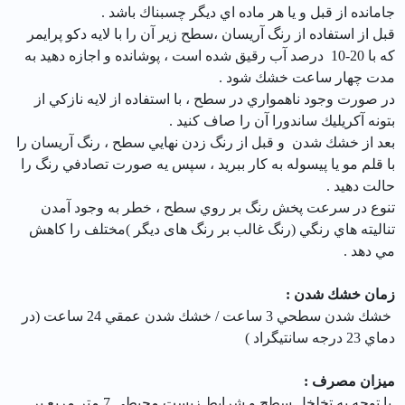
جامانده از قبل و يا هر ماده اي ديگر چسبناك باشد .
قبل از استفاده از رنگ آريسان ،‌سطح زير آن را با لايه دكو پرايمر
كه با 20-10 درصد آب رقيق شده است ، پوشانده و اجازه دهيد به
مدت چهار ساعت خشك شود .
در صورت وجود ناهمواري در سطح ، با استفاده از لايه نازكي از
بتونه آكريليك ساندورا آن را صاف كنيد .
بعد از خشك شدن و قبل از رنگ زدن نهايي سطح ، رنگ آريسان را
با قلم مو يا پيسوله به كار ببريد ، سپس يه صورت تصادفي رنگ را
حالت دهيد .
تنوع در سرعت پخش رنگ بر روي سطح ، خطر به وجود آمدن
تناليته هاي رنگي (رنگ غالب بر رنگ های دیگر )مختلف را كاهش
مي دهد .
زمان خشك شدن :
خشك شدن سطحي 3 ساعت / خشك شدن عمقي 24 ساعت (‌در
دماي 23 درجه سانتيگراد )
ميزان مصرف :
با توجه به تخلخل سطح و شرايط زيست محيطي 7 متر مربع بر