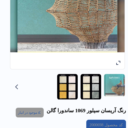
رنگ آريسان سيلور 1069 ساندورا گالن
موجود در انبار
کد محصول
2000698