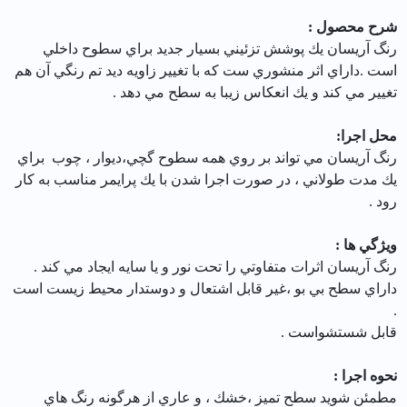
شرح محصول :
رنگ آريسان يك پوشش تزئيني بسيار جديد براي سطوح داخلي
است .داراي اثر منشوري ست كه با تغيير زاويه ديد تم رنگي آن هم
تغيير مي كند و يك انعكاس زيبا به سطح مي دهد .
محل اجرا:
رنگ آریسان مي تواند بر روي همه سطوح گچي،‌ديوار ، چوب براي
يك مدت طولاني ، در صورت اجرا شدن با يك پرايمر مناسب ‌به كار
رود .
ويژگي ها :
رنگ آريسان اثرات متفاوتي را تحت نور و يا سايه ايجاد مي كند .
داراي سطح بي بو ،‌غير قابل اشتعال و دوستدار محيط زيست است
.
قابل شستشواست .
نحوه اجرا :
مطمئن شويد سطح تميز ،‌خشك ، و عاري از هرگونه رنگ هاي