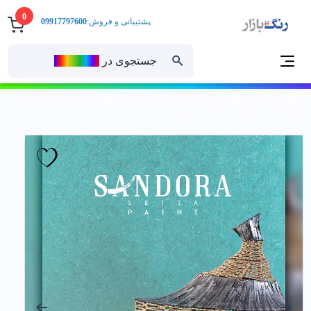
0
پشتیبانی و فروش:
09917797600
جستجوی در
رنــگ‌بازار
خانه
رنگهای دکوراتیو
رنگ های دکوراتیو و صدفی ساختمان (داخلی)
رنگ آریسان سیلور و گلد ساندورا
رنگ آريسان سيلور 1069 ساندورا گالن