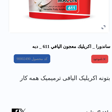
ساندورا _ اكريليك معجون اليافي 611 _ دبه
کد محصول
90002490
ناموجود
بتونه اکریلیک الیافی ترمیمیک همه کار