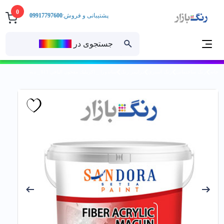
0
پشتیبانی و فروش:
09917797600
جستجوی در
رنــگ‌بازار
خانه
رنگ ساختمانی
رنگ آستری
پرایمر رنگ
ساندورا _ اكريليك معجون اليافي 611 _ دبه