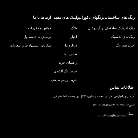
رنگ های ساختمانی
رنگهای دکوراتیو
لینک های مفید
ارتباط با ما
رنگ اکریلیک ساختمان
رنگ روغنی
بلاگ
قوانین و مقررات
رنگ های پلاستیک
اخبار
پرسش ها ی متداول
خرید ضد زنگ
درباره ما
شکایات، پیشنهادات و انتقادات
تماس باما
راهنمای خرید
خرید رنگ آلکیدی
خرید پرایمر صنعتی
اطلاعات تماس
آدرس
تهرانپارس، خیابان محمد رضایی(121)، بن بست 148 شرقی
تلفن
021-77290722
021-77797085
ایمیل
info@rangbazar.com