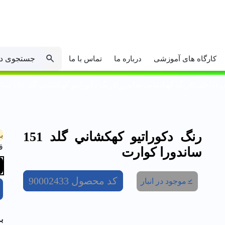
جستجوی د
کارگاه های آموزشی
درباره ما
تماس با ما
 (داخلی)
رنگ کهکشانى ساندورا
رنگ دکوراتیو كهكشاني گلد 151 ساندورا كوارت
رنگ دکوراتیو كهكشاني گلد 151
ب
ق
ساندورا كوارت
کد محصول
90002433
موجود در انبار
ب