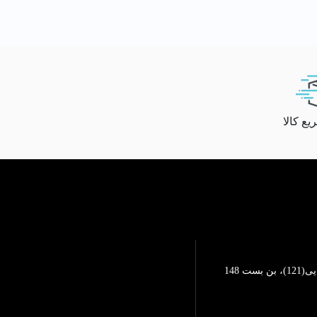
ع کالا
تهرانپارس، خیابان محمد رضایی(121)، بن بست 148