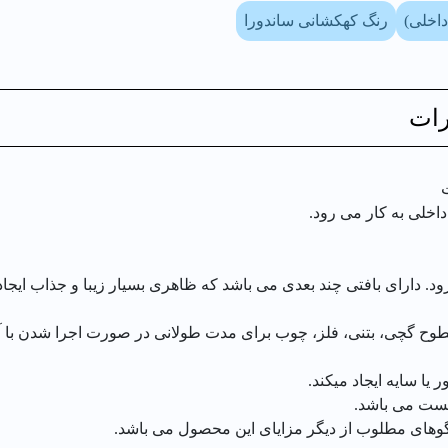
داخلی)
رنگ کهکشانى ساندورا
ات
اخلى به کار مى رود.
د. داراى بافتى چند بعدى مى باشد که ظاهرى بسیار زیبا و جذاب ایجاد 
وح گچى، بتنى، فلز، چوب براى مدت طولانى در صورت اجرا شدن با آست
یا سایه ایجاد میکند.
یست مى باشد.
الگوهاى مطلوب از دیگر مزایاى این محصول مى باشد.