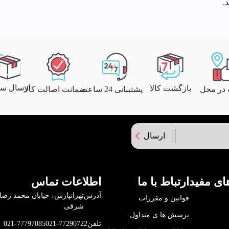
.
ارسال سری
بازگشت کالا
پشتیبانی 24 ساعته
ضمانت اصالت کالا
 در محل
ارسال
ای مفید
ارتباط با ما
اطلاعات تماس
آدرس
قوانین و مقررات
شرقی
پرسش ها ی متداول
تلفن
021-77290722
021-77797085