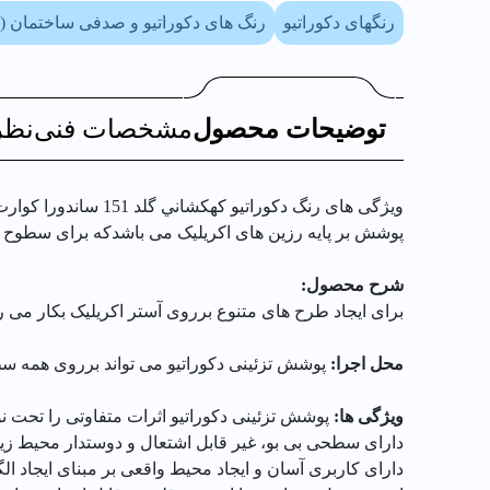
رنگهای دکوراتیو
رنگ های دکوراتیو و صدفی ساختمان (
توضیحات محصول
مشخصات فنی
نظر
ویژگی های رنگ دکوراتیو كهكشاني گلد 151 ساندورا كوارت
پوشش بر پایه رزین هاى اکریلیک مى باشدکه براى سطوح د
شرح محصول:
براى ایجاد طرح هاى متنوع برروى آستر اکریلیک بکار مى رو
محل اجرا:
پوشش تزئینى دکوراتیو مى تواند برروى همه سط
ویژگى ها:
پوشش تزئینى دکوراتیو اثرات متفاوتى را تحت نور 
داراى سطحى بى بو، غیر قابل اشتعال و دوستدار محیط ز
داراى کاربرى آسان و ایجاد محیط واقعى بر مبناى ایجاد 