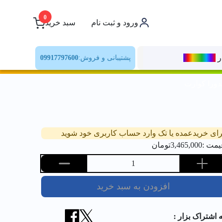
0
ورود و ثبت نام
سبد خرید
ر
رنــگ‌بازار
پشتیبانی و فروش:
09917797600
رای خریدعمده یا تک وارد حساب کاربری خود شوید
یمت :
3,465,000
تومان
1
افزودن به سبد خرید
ه اشتراک بزار :