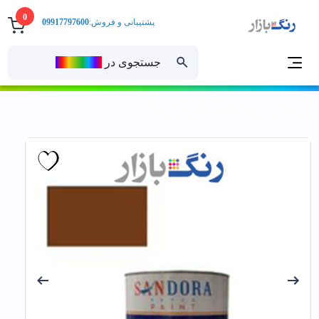
0
پشتیبانی و فروش:
09917797600
جستجوی در
رنــگ‌بازار
خانه
رنگ ساختمانی
رنگ روغنی
رنگ روغنی براق
رنگ روغني براق قهوه اي روشن ساندورا کد 582 ربعي