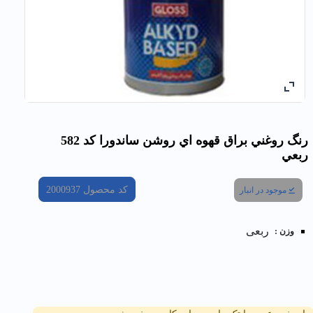
رنگ روغني براق قهوه اي روشن ساندورا کد 582
ربعي
کد محصول
2000937
موجود در انبار
ربعی
وزن :