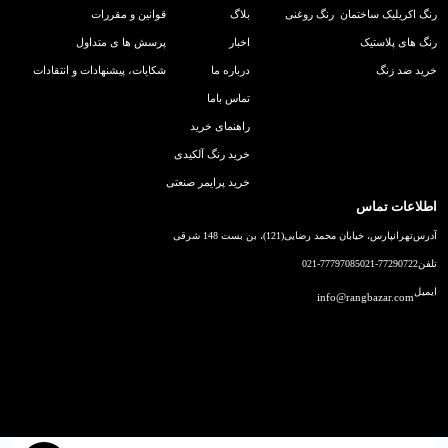
رنگ اکریلیک ساختمان
رنگ روغنی
بلاگ
قوانین و مقررات
رنگ های پلاستیک
اخبار
پرسش ها ی متداول
خرید ضد زنگ
درباره ما
شکایات، پیشنهادات و انتقادات
تماس باما
راهنمای خرید
خرید رنگ آلکیدی
خرید پرایمر صنعتی
اطلاعات تماس
آدرس
تهرانپارس، خیابان محمد رضایی(121)، بن بست 148 شرقی
تلفن
021-77290722
021-77797085
ایمیل
info@rangbazar.com