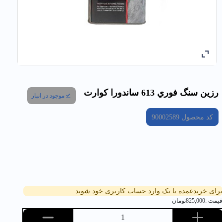
رزين سنگ فوري 613 ساندورا كوارت
موجود در انبار
کد محصول
90002589
رای خریدعمده یا تک وارد حساب کاربری خود شوید
یمت :
825,000
تومان
1