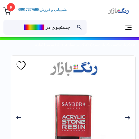
0
پشتیبانی و فروش:
09917797600
جستجوی در
رنــگ‌بازار
خانه
رنگ ساختمانی
رنگ آستری
لاک
رزين سنگ فوري 613 ساندورا كوارت