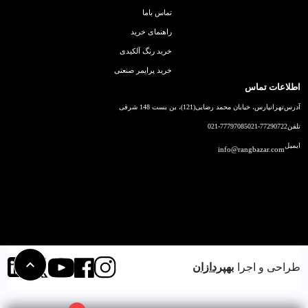
تماس باما
راهنمای خرید
خرید رنگ آلکیدی
خرید پرایمر صنعتی
اطلاعات تماس
آدرس
تهرانپارس، خیابان محمد رضایی(121)، بن بست 148 شرقی
تلفن
021-77290722
021-77797085
ایمیل
info@rangbazar.com
طراحی و اجرا
بهپردازان