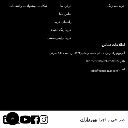
خرید ضد زنگ
درباره ما
شکایات، پیشنهادات و انتقادات
تماس باما
راهنمای خرید
خرید رنگ آلکیدی
خرید پرایمر صنعتی
اطلاعات تماس
آدرس
تهرانپارس، خیابان محمد رضایی(121)، بن بست 148 شرقی
تلفن
021-77290722
021-77797085
ایمیل
info@rangbazar.com
طراحی و اجرا
بهپردازان