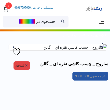
0
پشتیبانی و فروش:
09917797600
جستجوی در
رنــگ‌بازار
خانه
ساروج _ چسب كاشي نقره اي _ گالن
ساروج _ چسب كاشي نقره اي _ گالن
ناموجود
کد محصول
90001888