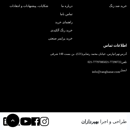
خرید ضد زنگ
درباره ما
شکایات، پیشنهادات و انتقادات
تماس باما
راهنمای خرید
خرید رنگ آلکیدی
خرید پرایمر صنعتی
اطلاعات تماس
آدرس
تهرانپارس، خیابان محمد رضایی(121)، بن بست 148 شرقی
تلفن
021-77290722
021-77797085
ایمیل
info@rangbazar.com
طراحی و اجرا
بهپردازان