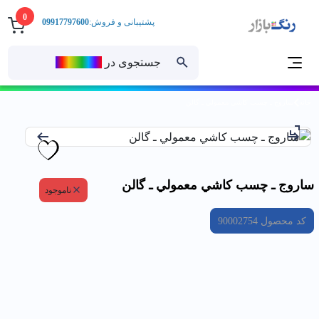
0
پشتیبانی و فروش:
09917797600
جستجوی در
رنــگ‌بازار
خانه
ساروج ـ چسب كاشي معمولي ـ گالن
ساروج ـ چسب كاشي معمولي ـ گالن
ناموجود
کد محصول
90002754