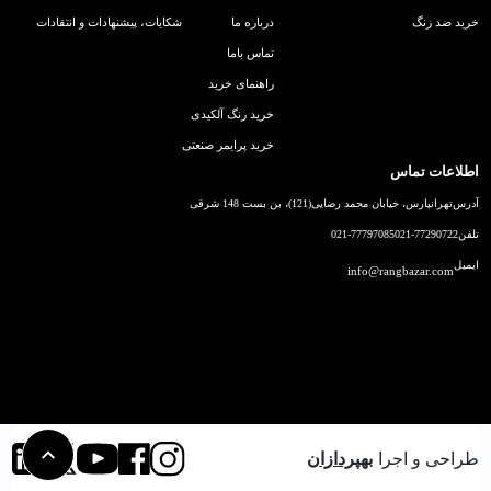
خرید ضد زنگ
درباره ما
شکایات، پیشنهادات و انتقادات
تماس باما
راهنمای خرید
خرید رنگ آلکیدی
خرید پرایمر صنعتی
اطلاعات تماس
آدرس
تهرانپارس، خیابان محمد رضایی(121)، بن بست 148 شرقی
تلفن
021-77290722
021-77797085
ایمیل
info@rangbazar.com
طراحی و اجرا
بهپردازان