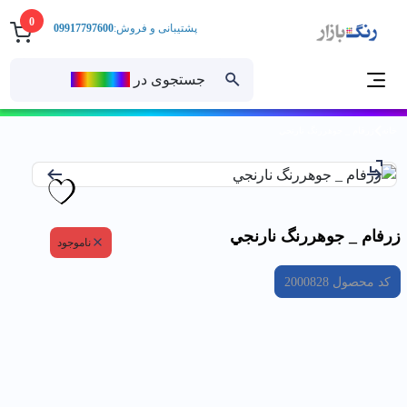
0
پشتیبانی و فروش:
09917797600
جستجوی در
رنــگ‌بازار
خانه
زرفام _ جوهررنگ نارنجي
زرفام _ جوهررنگ نارنجي
ناموجود
کد محصول
2000828