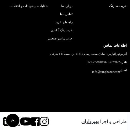
خرید ضد زنگ
درباره ما
شکایات، پیشنهادات و انتقادات
تماس باما
راهنمای خرید
خرید رنگ آلکیدی
خرید پرایمر صنعتی
اطلاعات تماس
آدرس
تهرانپارس، خیابان محمد رضایی(121)، بن بست 148 شرقی
تلفن
021-77290722
021-77797085
ایمیل
info@rangbazar.com
طراحی و اجرا
بهپردازان