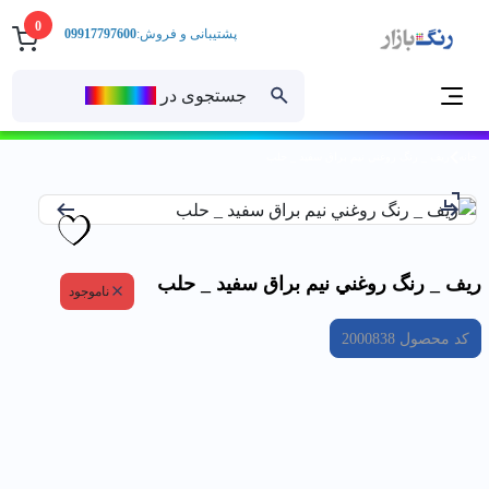
0
پشتیبانی و فروش:
09917797600
جستجوی در
رنــگ‌بازار
خانه
ريف _ رنگ روغني نيم براق سفيد _ حلب
ريف _ رنگ روغني نيم براق سفيد _ حلب
ناموجود
کد محصول
2000838