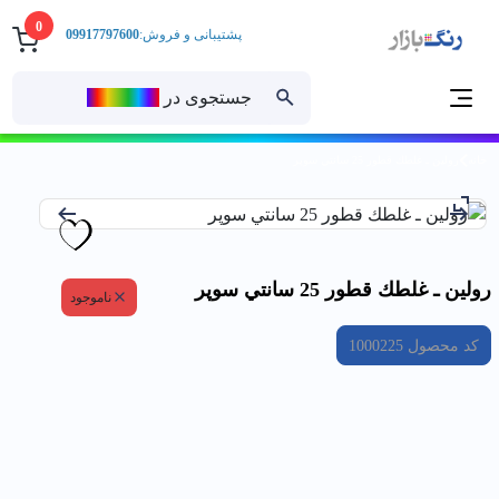
0
پشتیبانی و فروش:
09917797600
جستجوی در
رنــگ‌بازار
خانه
رولين ـ غلطك قطور 25 سانتي سوپر
رولين ـ غلطك قطور 25 سانتي سوپر
ناموجود
کد محصول
1000225