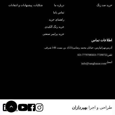
خرید ضد زنگ
درباره ما
شکایات، پیشنهادات و انتقادات
تماس باما
راهنمای خرید
خرید رنگ آلکیدی
خرید پرایمر صنعتی
اطلاعات تماس
آدرس
تهرانپارس، خیابان محمد رضایی(121)، بن بست 148 شرقی
تلفن
021-77290722
021-77797085
ایمیل
info@rangbazar.com
طراحی و اجرا
بهپردازان