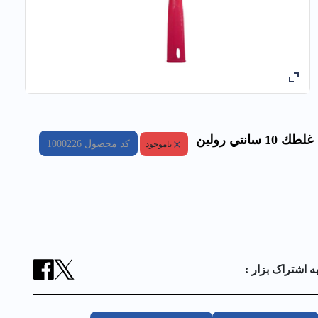
غلطك 10 سانتي رولین
کد محصول
1000226
ناموجود
ه اشتراک بزار :