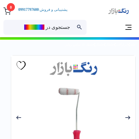
0
پشتیبانی و فروش:
09917797600
جستجوی در
رنــگ‌بازار
خانه
ابزارآلات
غلطک
غلطک
غلطك 10 سانتي رولین