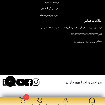
راهنمای خرید
خرید رنگ آلکیدی
خرید پرایمر صنعتی
اطلاعات تماس
آدرس
تهرانپارس، خیابان محمد رضایی(121)، بن بست 148 شرقی
تلفن
021-77290722
021-77797085
ایمیل
info@rangbazar.com
طراحی و اجرا
بهپردازان
0