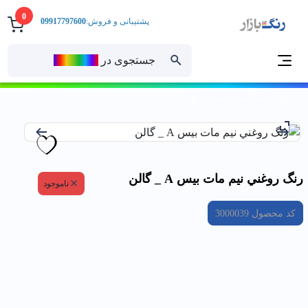
0
پشتیبانی و فروش:
09917797600
جستجوی در
رنــگ‌بازار
خانه
رنگ روغني نيم مات بيس A _ گالن
رنگ روغني نيم مات بيس A _ گالن
ناموجود
کد محصول
3000039