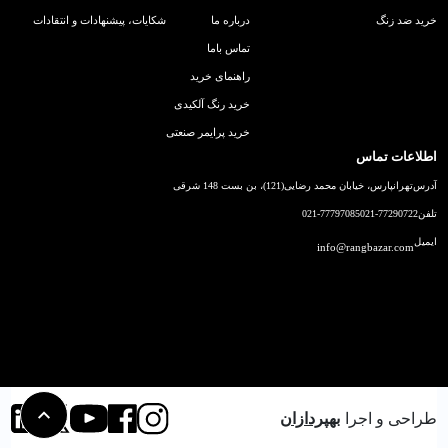
خرید ضد زنگ
درباره ما
شکایات، پیشنهادات و انتقادات
تماس باما
راهنمای خرید
خرید رنگ آلکیدی
خرید پرایمر صنعتی
اطلاعات تماس
آدرس
تهرانپارس، خیابان محمد رضایی(121)، بن بست 148 شرقی
تلفن
021-77290722
021-77797085
ایمیل
info@rangbazar.com
طراحی و اجرا
بهپردازان