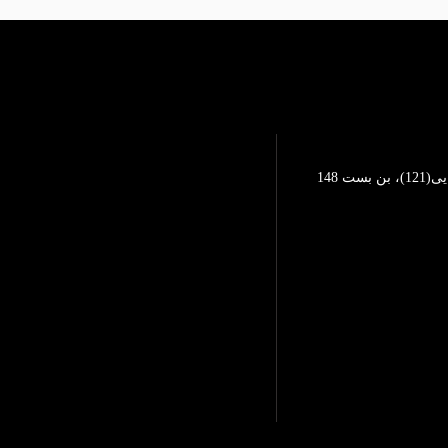
تهرانپارس، خیابان محمد رضایی(121)، بن بست 148