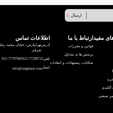
ارسال
ای مفید
ارتباط با ما
اطلاعات تماس
آدرس
قوانین و مقررات
شرقی
پرسش ها ی متداول
تلفن
021-77290722
021-77797085
شکایات، پیشنهادات و انتقادات
ایمیل
info@rangbazar.com
رید
آلکیدی
مر صنعتی