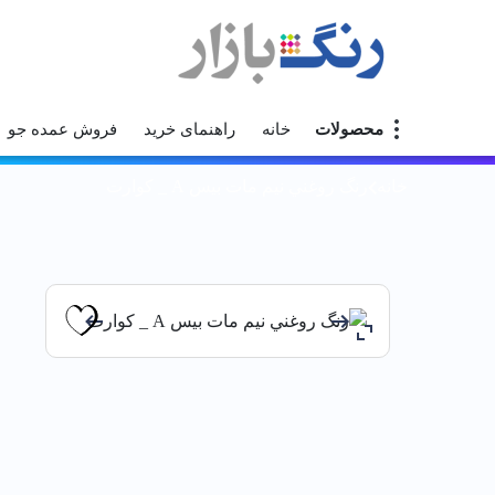
محصولات
خانه
راهنمای خرید
فروش عمده جو
خانه
رنگ روغني نيم مات بيس A _ كوارت