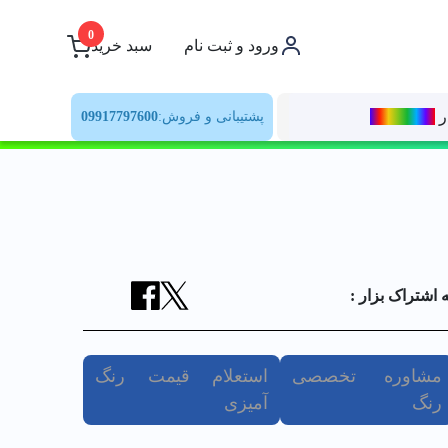
0
ورود و ثبت نام
سبد خرید
ر
رنــگ‌بازار
پشتیبانی و فروش:
09917797600
ه اشتراک بزار :
مشاوره تخصصی
استعلام قیمت رنگ
رنگ
آمیزی