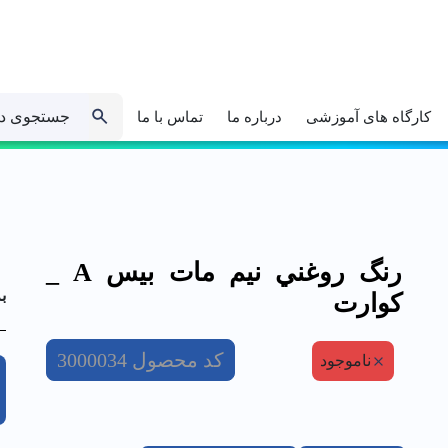
جستجوی د
کارگاه های آموزشی
درباره ما
تماس با ما
رنگ روغني نيم مات بيس A _
ب
كوارت
کد محصول
3000034
ناموجود