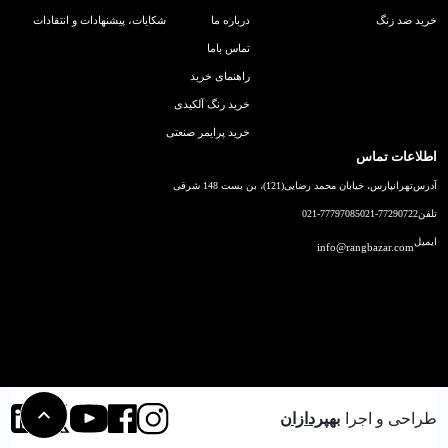
خرید ضد زنگ
درباره ما
شکایات، پیشنهادات و انتقادات
تماس باما
راهنمای خرید
خرید رنگ آلکیدی
خرید پرایمر صنعتی
اطلاعات تماس
آدرس
تهرانپارس، خیابان محمد رضایی(121)، بن بست 148 شرقی
تلفن
021-77290722
021-77797085
ایمیل
info@rangbazar.com
طراحی و اجرا
بهپردازان