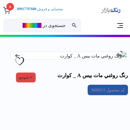
0
پشتیبانی و فروش:
09917797600
جستجوی در
رنــگ‌بازار
خانه
رنگ روغني مات بيس A _ كوارت
رنگ روغني مات بيس A _ كوارت
ناموجود
کد محصول
3000033