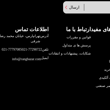
ارسال
ای مفید
ارتباط با ما
اطلاعات تماس
آدرس
قوانین و مقررات
شرقی
پرسش ها ی متداول
تلفن
021-77290722
021-77797085
شکایات، پیشنهادات و انتقادات
ایمیل
info@rangbazar.com
رید
آلکیدی
مر صنعتی