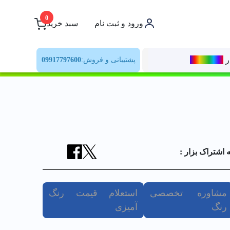
0
ورود و ثبت نام
سبد خرید
ر
رنــگ‌بازار
پشتیبانی و فروش:
09917797600
ه اشتراک بزار :
مشاوره تخصصی
استعلام قیمت رنگ
رنگ
آمیزی