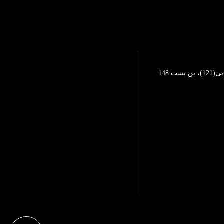
تهرانپارس، خیابان محمد رضایی(121)، بن بست 148