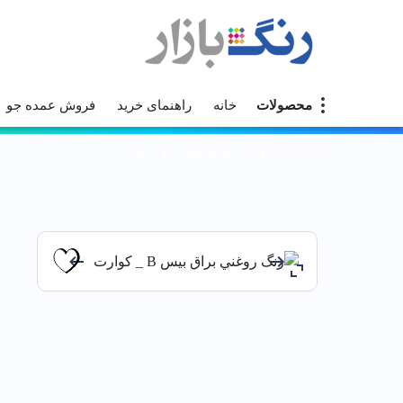
محصولات
خانه
راهنمای خرید
فروش عمده جو
خانه
رنگ روغني براق بيس B _ كوارت