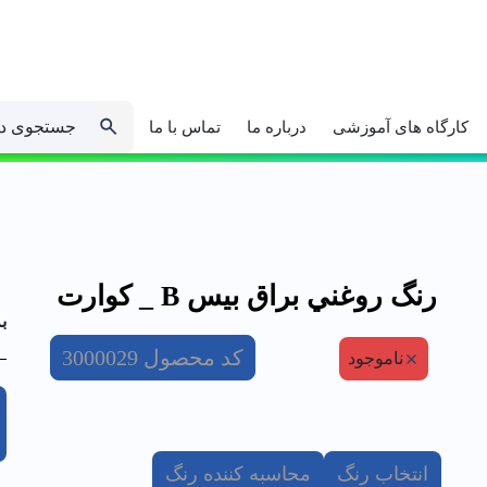
جستجوی د
کارگاه های آموزشی
درباره ما
تماس با ما
رنگ روغني براق بيس B _ كوارت
ب
کد محصول
3000029
ناموجود
انتخاب رنگ
محاسبه کننده رنگ