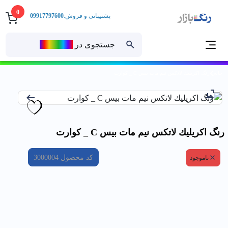
0
پشتیبانی و فروش:
09917797600
جستجوی در
رنــگ‌بازار
خانه
رنگ اكريليك لاتكس نيم مات بيس C _ كوارت
رنگ اكريليك لاتكس نيم مات بيس C _ كوارت
کد محصول
3000004
ناموجود