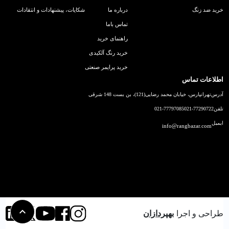
خرید ضد زنگ
درباره ما
شکایات، پیشنهادات و انتقادات
تماس باما
راهنمای خرید
خرید رنگ آلکیدی
خرید پرایمر صنعتی
اطلاعات تماس
آدرس
تهرانپارس، خیابان محمد رضایی(121)، بن بست 148 شرقی
تلفن
021-77290722
021-77797085
ایمیل
info@rangbazar.com
طراحی و اجرا
بهپردازان