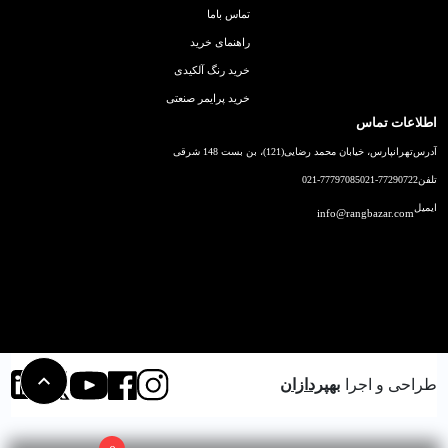
تماس باما
راهنمای خرید
خرید رنگ آلکیدی
خرید پرایمر صنعتی
اطلاعات تماس
آدرس
تهرانپارس، خیابان محمد رضایی(121)، بن بست 148 شرقی
تلفن
021-77290722
021-77797085
ایمیل
info@rangbazar.com
طراحی و اجرا
بهپردازان