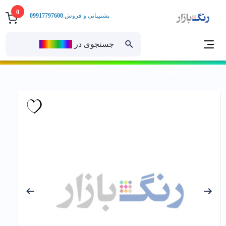
0
پشتیبانی و فروش:
09917797600
جستجوی در
رنــگ‌بازار
خانه
رنگ ساختمانی
مادر رنگ
مادر رنگ اکریلیک
مادررنگ اكريليك آبي ارژنگ ربعي