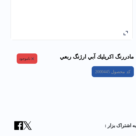
مادررنگ اكريليك آبي ارژنگ ربعي
ناموجود
کد محصول
2000445
ه اشتراک بزار :