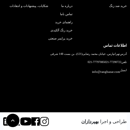
خرید ضد زنگ
درباره ما
شکایات، پیشنهادات و انتقادات
تماس باما
راهنمای خرید
خرید رنگ آلکیدی
خرید پرایمر صنعتی
اطلاعات تماس
آدرس
تهرانپارس، خیابان محمد رضایی(121)، بن بست 148 شرقی
تلفن
021-77290722
021-77797085
ایمیل
info@rangbazar.com
طراحی و اجرا
بهپردازان