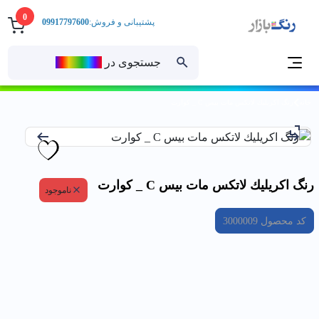
0
پشتیبانی و فروش:
09917797600
جستجوی در
رنــگ‌بازار
خانه
رنگ اكريليك لاتكس مات بيس C _ كوارت
رنگ اكريليك لاتكس مات بيس C _ كوارت
ناموجود
کد محصول
3000009