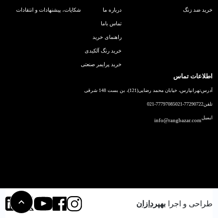
خرید ضد زنگ
درباره ما
شکایات، پیشنهادات و انتقادات
تماس باما
راهنمای خرید
خرید رنگ آلکیدی
خرید پرایمر صنعتی
اطلاعات تماس
آدرس
تهرانپارس، خیابان محمد رضایی(121)، بن بست 148 شرقی
تلفن
021-77290722
021-77797085
ایمیل
info@rangbazar.com
طراحی و اجرا
بهپردازان