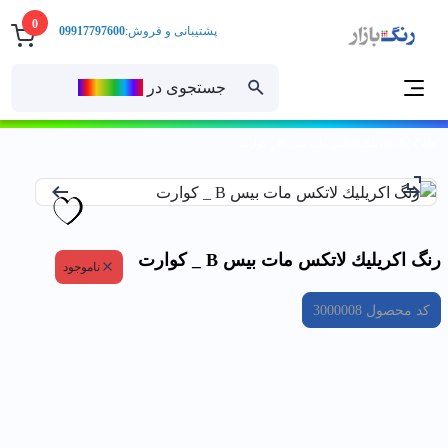
0
پشتیبانی و فروش:
09917797600
جستجوی در
رنــگ‌بازار
خانه
رنگ اكريليك لاتكس مات بيس B _ كوارت
رنگ اكريليك لاتكس مات بيس B _ كوارت
ناموجود
کد محصول
3000008