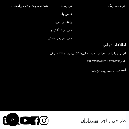
خرید ضد زنگ
درباره ما
شکایات، پیشنهادات و انتقادات
تماس باما
راهنمای خرید
خرید رنگ آلکیدی
خرید پرایمر صنعتی
اطلاعات تماس
آدرس
تهرانپارس، خیابان محمد رضایی(121)، بن بست 148 شرقی
تلفن
021-77290722
021-77797085
ایمیل
info@rangbazar.com
طراحی و اجرا
بهپردازان