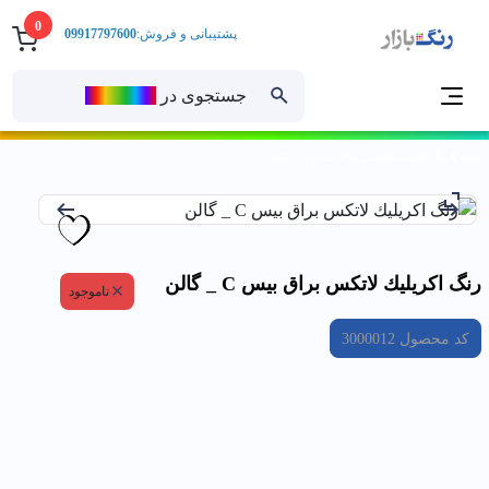
0
پشتیبانی و فروش:
09917797600
جستجوی در
رنــگ‌بازار
خانه
رنگ اكريليك لاتكس براق بيس C _ گالن
رنگ اكريليك لاتكس براق بيس C _ گالن
ناموجود
کد محصول
3000012