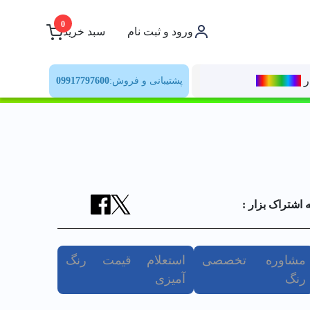
0
ورود و ثبت نام
سبد خرید
ر
رنــگ‌بازار
پشتیبانی و فروش:
09917797600
ه اشتراک بزار :
مشاوره تخصصی
استعلام قیمت رنگ
رنگ
آمیزی