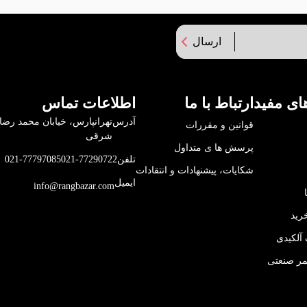
ارسال
ای مفید
ارتباط با ما
اطلاعات تماس
آدرس
قوانین و مقررات
شرقی
پرسش ها ی متداول
تلفن
021-77290722
021-77797085
شکایات، پیشنهادات و انتقادات
ایمیل
info@rangbazar.com
رید
آلکیدی
مر صنعتی