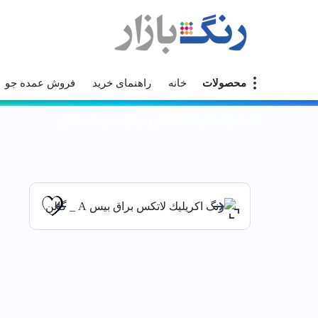
محصولات
خانه
راهنمای خرید
فروش عمده جو
خانه
رنگ اكريليك لاتكس براق بيس A _ گالن