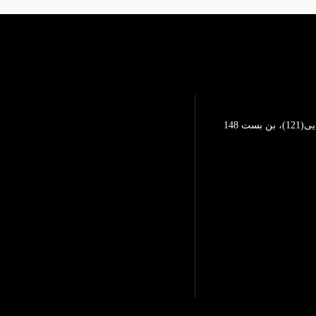
تهرانپارس، خیابان محمد رضایی(121)، بن بست 148