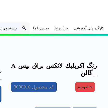
جستجوی د
کارگاه های آموزشی
درباره ما
تماس با ما
رنگ اكريليك لاتكس براق بيس A
ب
_ گالن
کد محصول
3000010
ناموجود