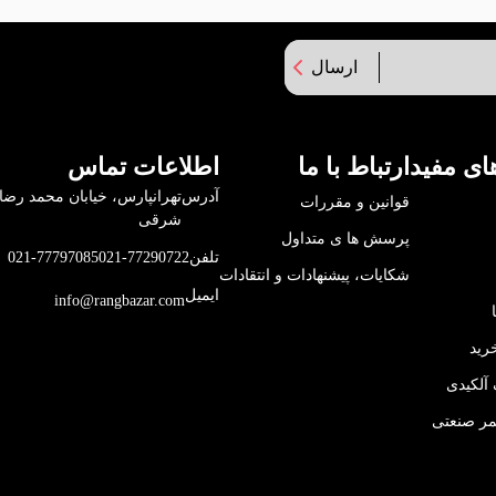
ارسال
ای مفید
ارتباط با ما
اطلاعات تماس
آدرس
قوانین و مقررات
شرقی
پرسش ها ی متداول
تلفن
021-77290722
021-77797085
شکایات، پیشنهادات و انتقادات
ایمیل
info@rangbazar.com
رید
آلکیدی
مر صنعتی