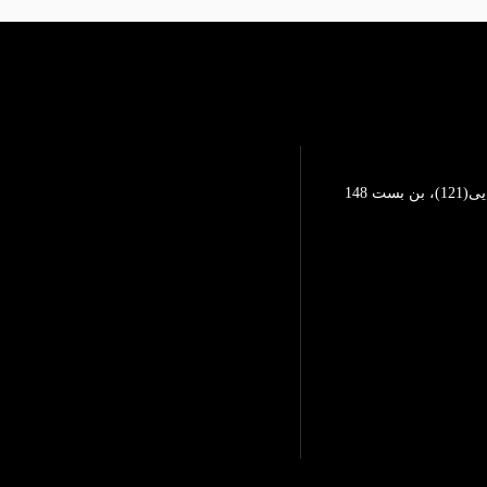
تهرانپارس، خیابان محمد رضایی(121)، بن بست 148