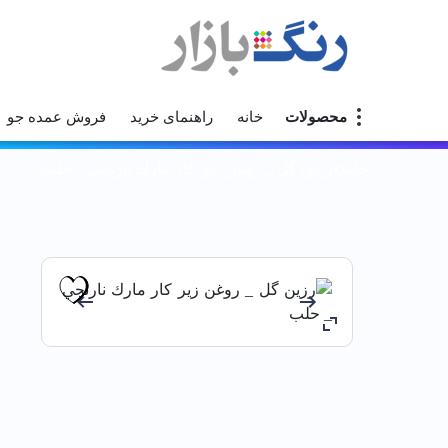
محصولات
خانه
راهنمای خرید
فروش عمده جو
خانه
رزين گل _ روغن زير كار مارك نارنجي _ حلب