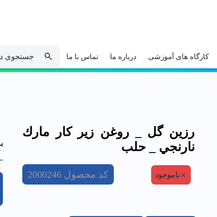
جستجوی د
کارگاه های آموزشی
درباره ما
تماس با ما
رزين گل _ روغن زير كار مارك
ب
نارنجي _ حلب
کد محصول
2000246
ناموجود