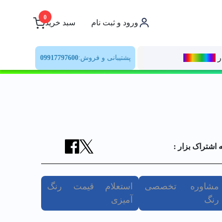
0
ورود و ثبت نام
سبد خرید
ر
رنــگ‌بازار
پشتیبانی و فروش:
09917797600
ه اشتراک بزار :
مشاوره تخصصی
استعلام قیمت رنگ
رنگ
آمیزی