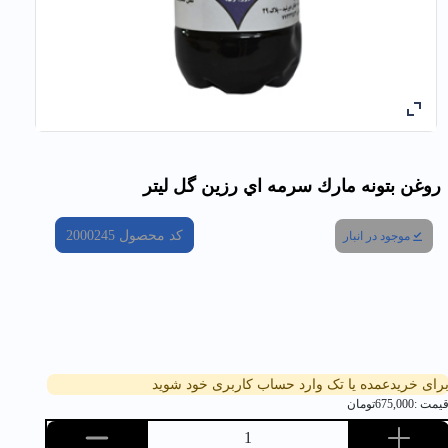
روغن بتونه مارك سرمه اي رزين گل ليتر
کد محصول
2000245
موجود در انبار
رای خریدعمده یا تک وارد حساب کاربری خود شوید
یمت :
675,000
تومان
1