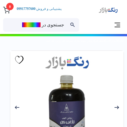
0
پشتیبانی و فروش:
09917797600
جستجوی در
رنــگ‌بازار
خانه
ابزارآلات
متفرقه
روغن بتونه مارك سرمه اي رزين گل ليتر