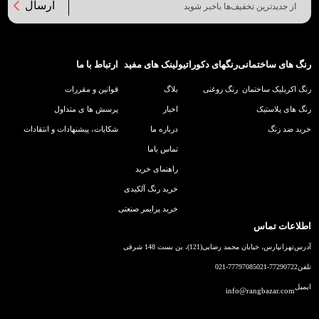
ارسال
رنگ های ساختمانی
رنگهای دکوراتیو
لینک های مفید
ارتباط با ما
رنگ اکریلیک ساختمان
رنگ روغنی
بلاگ
قوانین و مقررات
رنگ های پلاستیک
اخبار
پرسش ها ی متداول
خرید ضد زنگ
درباره ما
شکایات، پیشنهادات و انتقادات
تماس باما
راهنمای خرید
خرید رنگ آلکیدی
خرید پرایمر صنعتی
اطلاعات تماس
آدرس
تهرانپارس، خیابان محمد رضایی(121)، بن بست 148 شرقی
تلفن
021-77290722
021-77797085
ایمیل
info@rangbazar.com