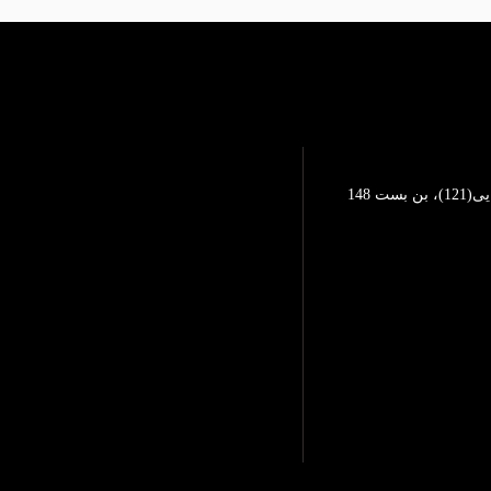
تهرانپارس، خیابان محمد رضایی(121)، بن بست 148