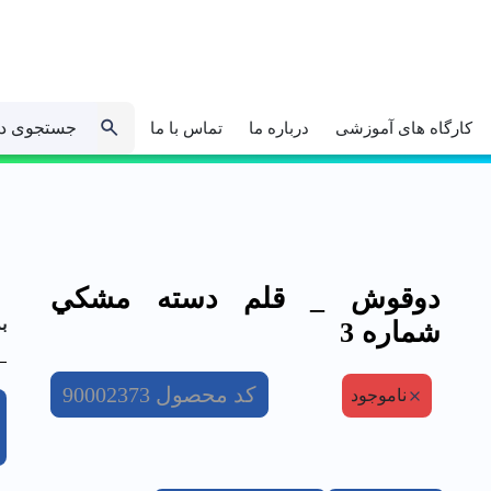
جستجوی د
کارگاه های آموزشی
درباره ما
تماس با ما
دوقوش _ قلم دسته مشكي
ب
شماره 3
کد محصول
90002373
ناموجود