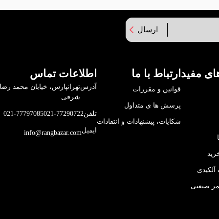
ارسال
ای مفید
ارتباط با ما
اطلاعات تماس
آدرس
قوانین و مقررات
شرقی
پرسش ها ی متداول
تلفن
021-77290722
021-77797085
شکایات، پیشنهادات و انتقادات
ایمیل
info@rangbazar.com
رید
آلکیدی
مر صنعتی