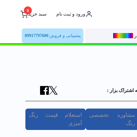
0
ورود و ثبت نام
سبد خرید
ر
رنــگ‌بازار
پشتیبانی و فروش:
09917797600
ه اشتراک بزار :
مشاوره تخصصی
استعلام قیمت رنگ
رنگ
آمیزی