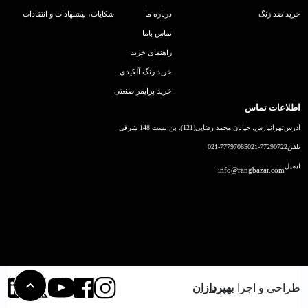
خرید ضد زنگ
درباره ما
شکایات، پیشنهادات و انتقادات
تماس باما
راهنمای خرید
خرید رنگ آلکیدی
خرید پرایمر صنعتی
اطلاعات تماس
آدرس
تهرانپارس، خیابان محمد رضایی(121)، بن بست 148 شرقی
تلفن
021-77290722
021-77797085
ایمیل
info@rangbazar.com
طراحی و اجرا
بهپردازان