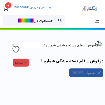
0
پشتیبانی و فروش:
09917797600
جستجوی در
رنــگ‌بازار
خانه
دوقوش _ قلم دسته مشكي شماره 2
دوقوش _ قلم دسته مشكي شماره 2
ناموجود
کد محصول
90002371