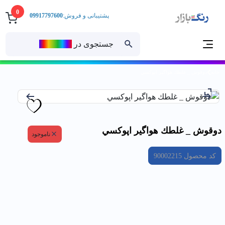
0
پشتیبانی و فروش:
09917797600
جستجوی در
رنــگ‌بازار
خانه
دوقوش _ غلطك هواگير اپوكسي
دوقوش _ غلطك هواگير اپوكسي
ناموجود
کد محصول
90002215