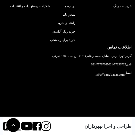
خرید ضد زنگ
درباره ما
شکایات، پیشنهادات و انتقادات
تماس باما
راهنمای خرید
خرید رنگ آلکیدی
خرید پرایمر صنعتی
اطلاعات تماس
آدرس
تهرانپارس، خیابان محمد رضایی(121)، بن بست 148 شرقی
تلفن
021-77290722
021-77797085
ایمیل
info@rangbazar.com
طراحی و اجرا
بهپردازان