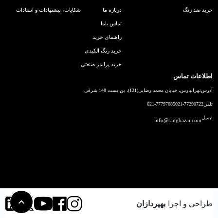
خرید ضد زنگ
درباره ما
شکایات، پیشنهادات و انتقادات
تماس باما
راهنمای خرید
خرید رنگ آلکیدی
خرید پرایمر صنعتی
اطلاعات تماس
آدرس
تهرانپارس، خیابان محمد رضایی(121)، بن بست 148 شرقی
تلفن
021-77290722
021-77797085
ایمیل
info@rangbazar.com
طراحی و اجرا
بهپردازان