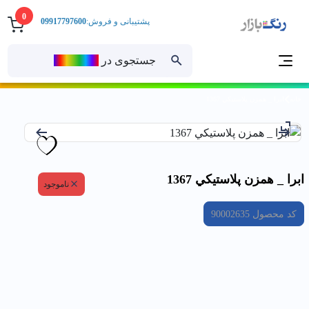
0
پشتیبانی و فروش:
09917797600
جستجوی در
رنــگ‌بازار
خانه
ابرا _ همزن پلاستيكي 1367
ابرا _ همزن پلاستيكي 1367
ناموجود
کد محصول
90002635