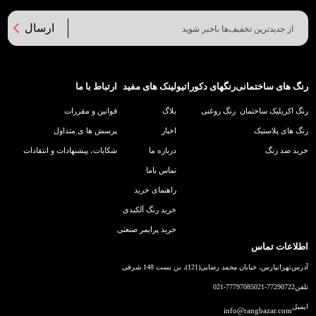
ارسال
رنگ های ساختمانی
رنگهای دکوراتیو
لینک های مفید
ارتباط با ما
رنگ اکریلیک ساختمان
رنگ روغنی
بلاگ
قوانین و مقررات
رنگ های پلاستیک
اخبار
پرسش ها ی متداول
خرید ضد زنگ
درباره ما
شکایات، پیشنهادات و انتقادات
تماس باما
راهنمای خرید
خرید رنگ آلکیدی
خرید پرایمر صنعتی
اطلاعات تماس
آدرس
تهرانپارس، خیابان محمد رضایی(121)، بن بست 148 شرقی
تلفن
021-77290722
021-77797085
ایمیل
info@rangbazar.com