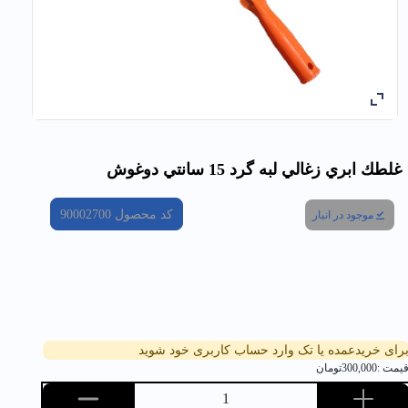
غلطك ابري زغالي لبه گرد 15 سانتي دوغوش
کد محصول
90002700
موجود در انبار
رای خریدعمده یا تک وارد حساب کاربری خود شوید
یمت :
300,000
تومان
1