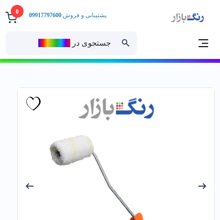
0
پشتیبانی و فروش:
09917797600
جستجوی در
رنــگ‌بازار
خانه
ابزارآلات
غلطک
غلطک
غلطك ابري زغالي لبه گرد 15 سانتي دوغوش