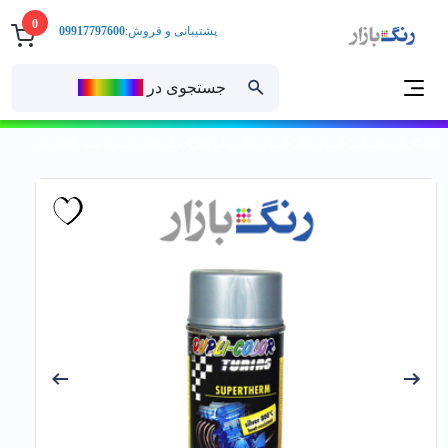
0
پشتیبانی و فروش:
09917797600
جستجوی در
رنــگ‌بازار
خانه
رنگ ساختمانی
اسپری رنگ
اسپری رنگ دوپلی کالر
دوپلي كالر _ اسپري نسوز 800 درجه