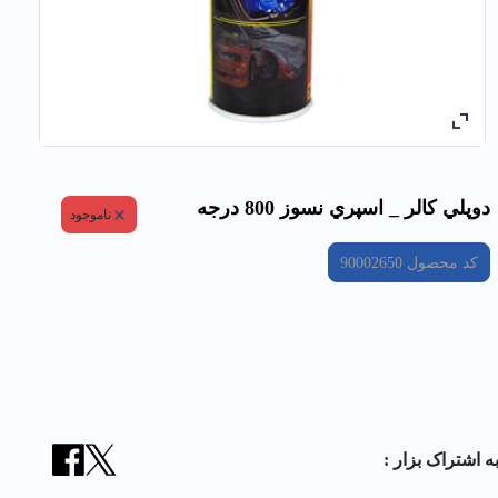
دوپلي كالر _ اسپري نسوز 800 درجه
ناموجود
کد محصول
90002650
ه اشتراک بزار :