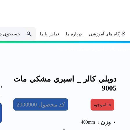
جستجوی د
کارگاه های آموزشی
درباره ما
تماس با ما
دوپلي كالر _ اسپري مشكي مات 9005
دوپلي كالر _ اسپري مشكي مات
ب
9005
کد محصول
2000900
ناموجود
وزن :
400mm