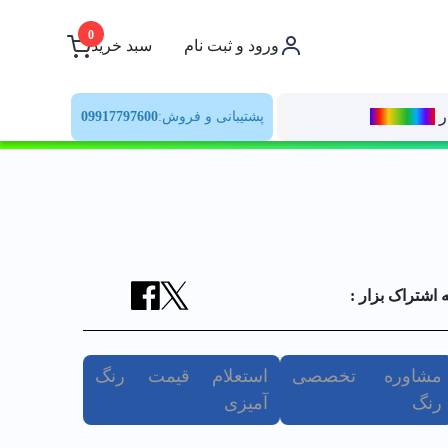
0
ورود و ثبت نام
سبد خرید
ر
رنــگ‌بازار
پشتیبانی و فروش:
09917797600
ه اشتراک بزار :
مشاوره تخصصی
استعلام قیمت رنگ
رنگ
آمیزی