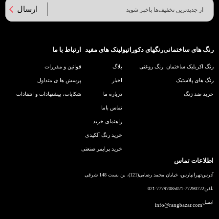
ارسال
رنگ های ساختمانی
رنگهای دکوراتیو
لینک های مفید
ارتباط با ما
رنگ اکریلیک ساختمان
رنگ روغنی
بلاگ
قوانین و مقررات
رنگ های پلاستیک
اخبار
پرسش ها ی متداول
خرید ضد زنگ
درباره ما
شکایات، پیشنهادات و انتقادات
تماس باما
راهنمای خرید
خرید رنگ آلکیدی
خرید پرایمر صنعتی
اطلاعات تماس
آدرس
تهرانپارس، خیابان محمد رضایی(121)، بن بست 148 شرقی
تلفن
021-77290722
021-77797085
ایمیل
info@rangbazar.com