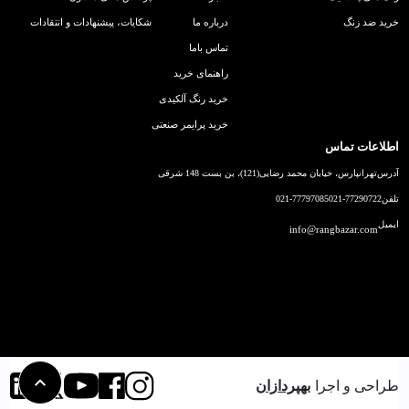
خرید ضد زنگ
درباره ما
شکایات، پیشنهادات و انتقادات
تماس باما
راهنمای خرید
خرید رنگ آلکیدی
خرید پرایمر صنعتی
اطلاعات تماس
آدرس
تهرانپارس، خیابان محمد رضایی(121)، بن بست 148 شرقی
تلفن
021-77290722
021-77797085
ایمیل
info@rangbazar.com
طراحی و اجرا
بهپردازان