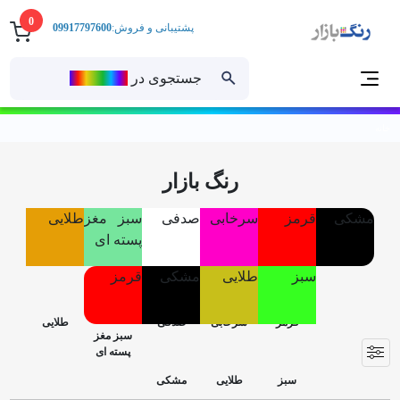
0
پشتیبانی و فروش:
09917797600
جستجوی در
رنــگ‌بازار
خانه
رنگ بازار
مشکی
قرمز
سرخابی
صدفی
سبز مغز
طلایی
پسته ای
سبز
طلایی
مشکی
قرمز